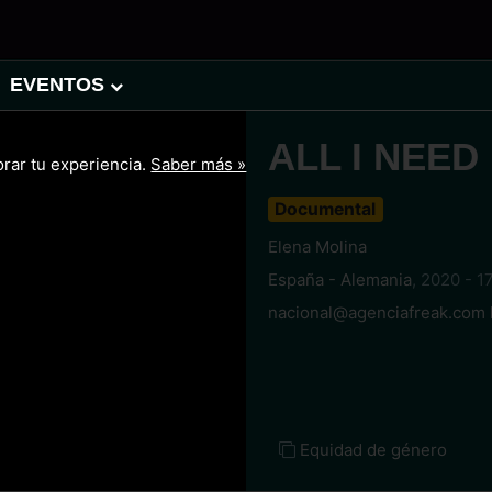
EVENTOS
ALL I NEED 
orar tu experiencia.
Saber más »
Documental
Elena Molina
España - Alemania
,
2020 - 17
nacional@agenciafreak.com 
Equidad de género