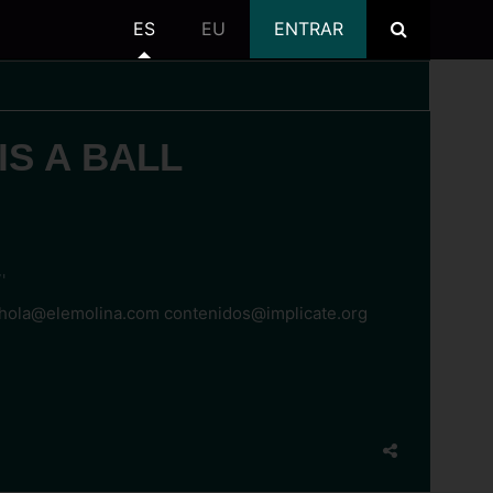
ES
EU
ENTRAR
IS A BALL
'
hola@elemolina.com contenidos@implicate.org