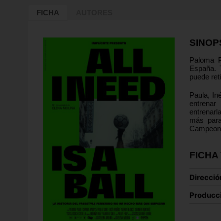
FICHA
AUTORES
SINOP
Paloma P
España. 
puede ret
Paula, I
entrenar
entrenarl
más para
Campeonat
FICHA
Direcció
Producc