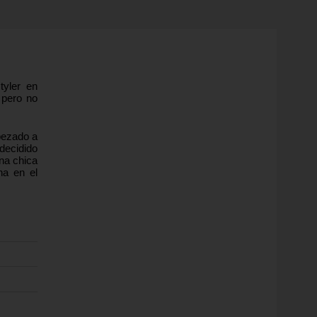
tyler en
 pero no
pezado a
decidido
na chica
na en el