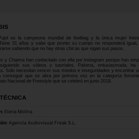
SIS
ujol es la campeona mundial de footbag y la única mujer frees
Tiene 31 años y sabe que pronto su cuerpo no responderá igual,
irarse sabiendo que no hay otras chicas que sigan sus pasos.
nés y Chaima han contactado con ella por Instagram porque han em
 siguiendo sus vídeos y tutoriales. Paloma, entusiasmada, ha 
as. Sólo necesitan vencer sus miedos e inseguridades y encontrar u
 conseguir que se abra por primera vez en la categoría femeni
o Nacional de Freestyle que se celebró en junio 2018.
 TÉCNICA
n:
Elena Molina
ión:
Agencia Audiovisual Freak S.L.