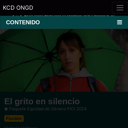
KCD ONGD
Este sitio web utiliza cookies para mejorar tu
experiencia.
Saber más »
CONTENIDO
El grito en silencio
Paquete Equidad de Género FICI 2024
Ficción