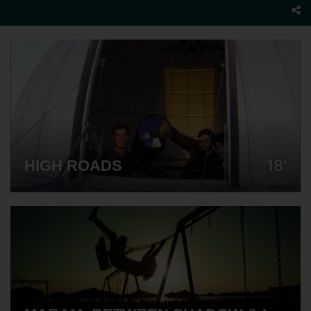
18'
HIGH ROADS