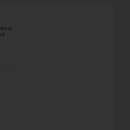
tra la
ará