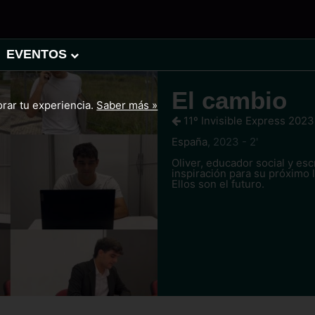
EVENTOS
El cambio
orar tu experiencia.
Saber más »
11º Invisible Express 2023
España
,
2023 - 2'
Oliver, educador social y esc
inspiración para su próximo l
Ellos son el futuro.