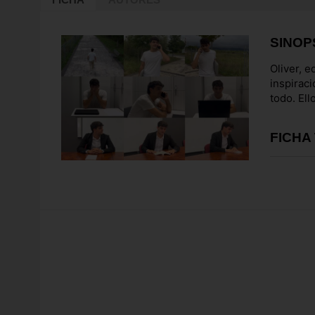
SINOP
Oliver, e
inspiraci
todo. Ell
FICHA