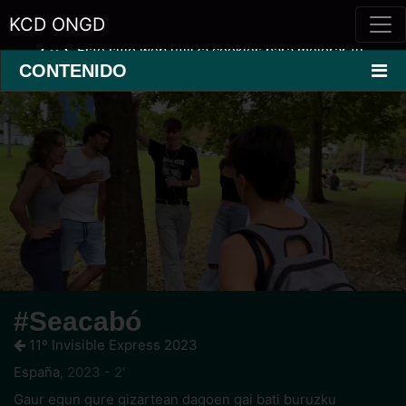
KCD ONGD
Este sitio web utiliza cookies para mejorar tu
experiencia.
Saber más »
CONTENIDO
#Seacabó
11º Invisible Express 2023
España
,
2023 - 2'
Gaur egun gure gizartean dagoen gai bati buruzku