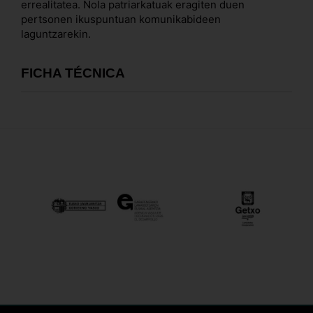
errealitatea. Nola patriarkatuak eragiten duen
pertsonen ikuspuntuan komunikabideen
laguntzarekin.
FICHA TÉCNICA