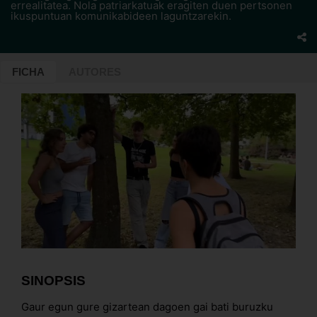
errealitatea. Nola patriarkatuak eragiten duen pertsonen
ikuspuntuan komunikabideen laguntzarekin.
FICHA
AUTORES
SINOPSIS
Gaur egun gure gizartean dagoen gai bati buruzku