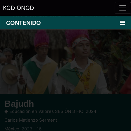
KCD ONGD
Este sitio web utiliza cookies para mejorar tu
experiencia.
Saber más »
CONTENIDO
Bajudh
Educación en Valores SESIÓN 3 FICI 2024
Carlos Matienzo Serment
México
,
2023 - 16'