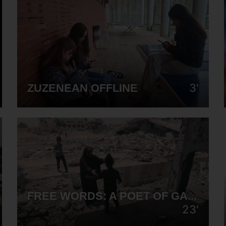
3'
ZUZENEAN OFFLINE
FREE WORDS: A POET OF GAZA
23'