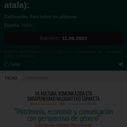
atala):
:
Calificación
Para todos los públicos
España
,
2023 -
Estreno:
11.06.2023
Kultura, Komunikazio eta Garapenaren Nazioarteko 14. Topaketa.
2023 - UPV/EHU
Taller
FICHA
AUTORES