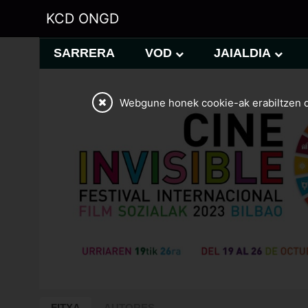
KCD ONGD
SARRERA
VOD
JAIALDIA
Webgune honek cookie-ak erabiltzen d
FITXA
AUTORES