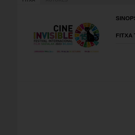
SINOP
FITXA