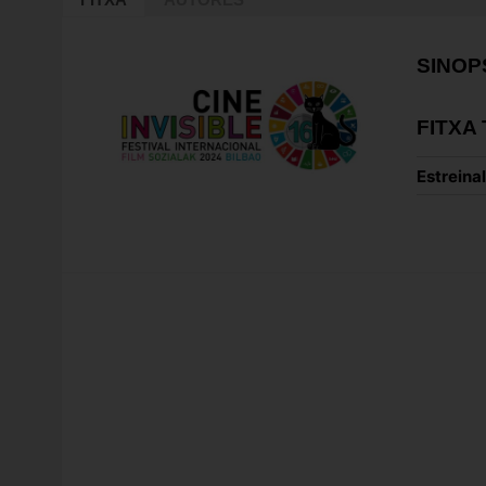
SINOP
FITXA
Estreinal