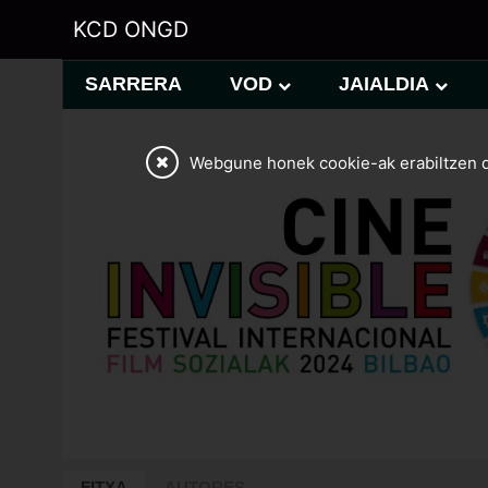
KCD ONGD
SARRERA
VOD
JAIALDIA
Webgune honek cookie-ak erabiltzen d
FITXA
AUTORES