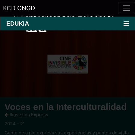
KCD ONGD
Webgune honek cookie-ak erabiltzen ditu
erabilera eskaintza hobetzeko.
Informazio
EDUKIA
gehiago »
Voces en la Interculturalidad
Ikusezina Express
2024 - 2'
Gente de a pie expresa sus experiencias y puntos de vista