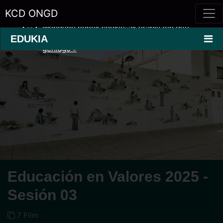
KCD ONGD
Webgune honek cookie-ak erabiltzen ditu
erabilera eskaintza hobetzeko.
Informazio
EDUKIA
gehiago »
Educación en Valores 2025 -
Sesión 03
7 Film