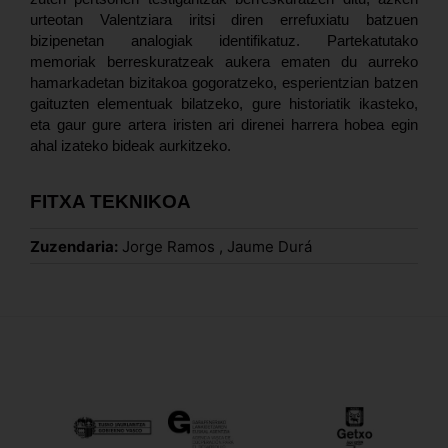
urteotan Valentziara iritsi diren errefuxiatu batzuen
bizipenetan analogiak identifikatuz. Partekatutako
memoriak berreskuratzeak aukera ematen du aurreko
hamarkadetan bizitakoa gogoratzeko, esperientzian batzen
gaituzten elementuak bilatzeko, gure historiatik ikasteko,
eta gaur gure artera iristen ari direnei harrera hobea egin
ahal izateko bideak aurkitzeko.
FITXA TEKNIKOA
Zuzendaria:
Jorge Ramos
Jaume Durá