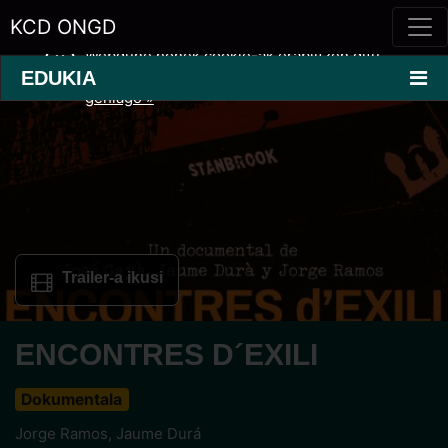
KCD ONGD
Webgune honek cookie-ak erabiltzen ditu
erabilera eskaintza hobetzeko.
Informazio
EDUKIA
gehiago »
Trailer-a ikusi
ENCONTRES D´EXILI
Dokumentala
Jorge Ramos, Jaume Durá