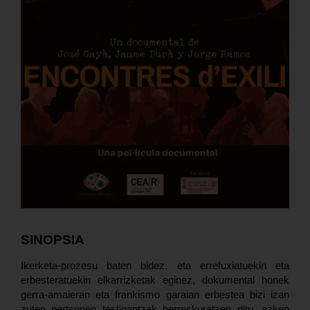
SINOPSIA
Ikerketa-prozesu baten bidez, eta errefuxiatuekin eta
erbesteratuekin elkarrizketak eginez, dokumental honek
gerra-amaieran eta frankismo garaian erbestea bizi izan
zuten pertsonen testigantzak berreskuratzen ditu, azken