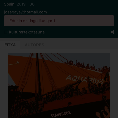
Spain
,
2019 - 30'
josegaya@hotmail.com
Edukia ez dago ikusgarri
Kulturartekotasuna
FITXA
AUTORES