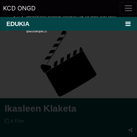
KCD ONGD
Webgune honek cookie-ak erabiltzen ditu
erabilera eskaintza hobetzeko.
Informazio
EDUKIA
gehiago »
Ikasleen Klaketa
4 Film