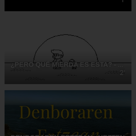
¿PERO QUÉ MIERDA ES ESTA? - PEDRO LUIS BLANCO SIENDONES
2'