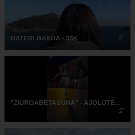
2'
BATERI BAXUA - 36K
"ZIURGABETASUNA" - AJOLOTEAK :)
2'